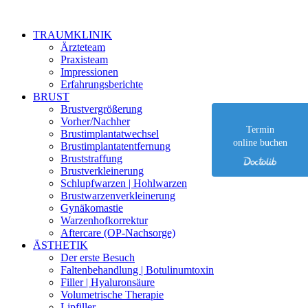
Zu
Inhalt
TRAUMKLINIK
springen
Ärzteteam
Praxisteam
Impressionen
Erfahrungsberichte
BRUST
Brustvergrößerung
Vorher/Nachher
Termin
Brustimplantatwechsel
online buchen
Brustimplantat­entfernung
Bruststraffung
Brustverkleinerung
Schlupfwarzen | Hohlwarzen
Brustwarzen­verkleinerung
Gynäkomastie
Warzenhofkorrektur
Aftercare (OP-Nachsorge)
ÄSTHETIK
Der erste Besuch
Faltenbehandlung | Botulinumtoxin
Filler | Hyaluronsäure
Volumetrische Therapie
Lipfiller