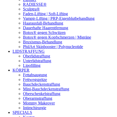
RADIESSE®
Sculptra®
Faden-Lifting | Soft-Lifting
Vampir-Lifting | PRP-Eigenblutbehandlung
Haarausfall-Behandlung
Dauerhafte Haarentfernung
Botox® gegen Schwitzen
Botox® gegen Kopfschmerzen | Migräne
Bruxismus-Behandlung
PhilArt Skinbooster | Polynucleotide
LIDSTRAFFUNG
Oberlidstraffung
Unterlidstraffung
Lipofilling
KÖRPER
Fettabsaugung
Fettwegspritze
Bauchdeckenstraffung
Mini-Bauchdeckenstraffung
Oberschenkelstraffung
Oberarmstraffung
Mommy Makeover
Intimchirurgie
SPECIALS