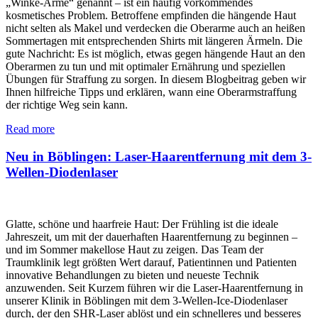
„Winke-Arme“ genannt – ist ein häufig vorkommendes
kosmetisches Problem. Betroffene empfinden die hängende Haut
nicht selten als Makel und verdecken die Oberarme auch an heißen
Sommertagen mit entsprechenden Shirts mit längeren Ärmeln. Die
gute Nachricht: Es ist möglich, etwas gegen hängende Haut an den
Oberarmen zu tun und mit optimaler Ernährung und speziellen
Übungen für Straffung zu sorgen. In diesem Blogbeitrag geben wir
Ihnen hilfreiche Tipps und erklären, wann eine Oberarmstraffung
der richtige Weg sein kann.
Read more
Neu in Böblingen: Laser-Haarentfernung mit dem 3-
Wellen-Diodenlaser
Glatte, schöne und haarfreie Haut: Der Frühling ist die ideale
Jahreszeit, um mit der dauerhaften Haarentfernung zu beginnen –
und im Sommer makellose Haut zu zeigen. Das Team der
Traumklinik legt größten Wert darauf, Patientinnen und Patienten
innovative Behandlungen zu bieten und neueste Technik
anzuwenden. Seit Kurzem führen wir die Laser-Haarentfernung in
unserer Klinik in Böblingen mit dem 3-Wellen-Ice-Diodenlaser
durch, der den SHR-Laser ablöst und ein schnelleres und besseres