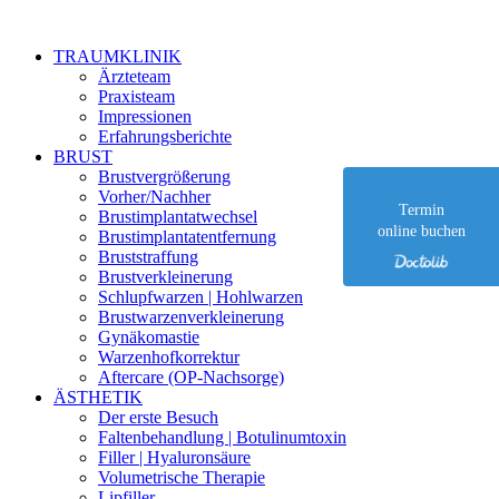
Zu
Inhalt
TRAUMKLINIK
springen
Ärzteteam
Praxisteam
Impressionen
Erfahrungsberichte
BRUST
Brustvergrößerung
Vorher/Nachher
Termin
Brustimplantatwechsel
online buchen
Brustimplantat­entfernung
Bruststraffung
Brustverkleinerung
Schlupfwarzen | Hohlwarzen
Brustwarzen­verkleinerung
Gynäkomastie
Warzenhofkorrektur
Aftercare (OP-Nachsorge)
ÄSTHETIK
Der erste Besuch
Faltenbehandlung | Botulinumtoxin
Filler | Hyaluronsäure
Volumetrische Therapie
Lipfiller