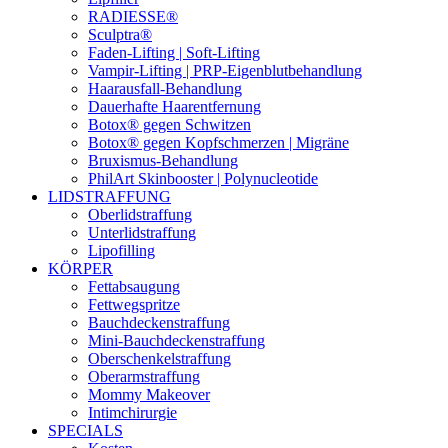
RADIESSE®
Sculptra®
Faden-Lifting | Soft-Lifting
Vampir-Lifting | PRP-Eigenblutbehandlung
Haarausfall-Behandlung
Dauerhafte Haarentfernung
Botox® gegen Schwitzen
Botox® gegen Kopfschmerzen | Migräne
Bruxismus-Behandlung
PhilArt Skinbooster | Polynucleotide
LIDSTRAFFUNG
Oberlidstraffung
Unterlidstraffung
Lipofilling
KÖRPER
Fettabsaugung
Fettwegspritze
Bauchdeckenstraffung
Mini-Bauchdeckenstraffung
Oberschenkelstraffung
Oberarmstraffung
Mommy Makeover
Intimchirurgie
SPECIALS