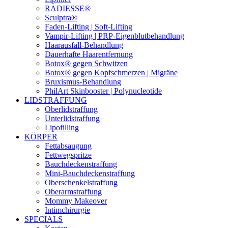
RADIESSE®
Sculptra®
Faden-Lifting | Soft-Lifting
Vampir-Lifting | PRP-Eigenblutbehandlung
Haarausfall-Behandlung
Dauerhafte Haarentfernung
Botox® gegen Schwitzen
Botox® gegen Kopfschmerzen | Migräne
Bruxismus-Behandlung
PhilArt Skinbooster | Polynucleotide
LIDSTRAFFUNG
Oberlidstraffung
Unterlidstraffung
Lipofilling
KÖRPER
Fettabsaugung
Fettwegspritze
Bauchdeckenstraffung
Mini-Bauchdeckenstraffung
Oberschenkelstraffung
Oberarmstraffung
Mommy Makeover
Intimchirurgie
SPECIALS