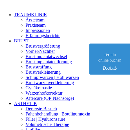
Zu
Inhalt
TRAUMKLINIK
springen
Ärzteteam
Praxisteam
Impressionen
Erfahrungsberichte
BRUST
Brustvergrößerung
Vorher/Nachher
Termin
Brustimplantatwechsel
online buchen
Brustimplantat­entfernung
Bruststraffung
Brustverkleinerung
Schlupfwarzen | Hohlwarzen
Brustwarzen­verkleinerung
Gynäkomastie
Warzenhofkorrektur
Aftercare (OP-Nachsorge)
ÄSTHETIK
Der erste Besuch
Faltenbehandlung | Botulinumtoxin
Filler | Hyaluronsäure
Volumetrische Therapie
Lipfiller