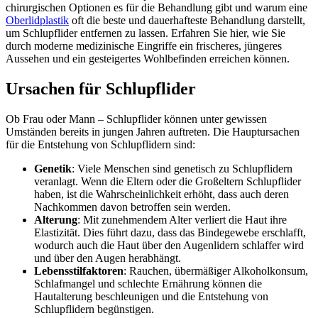
chirurgischen Optionen es für die Behandlung gibt und warum eine
Oberlidplastik
oft die beste und dauerhafteste Behandlung darstellt,
um Schlupflider entfernen zu lassen. Erfahren Sie hier, wie Sie
durch moderne medizinische Eingriffe ein frischeres, jüngeres
Aussehen und ein gesteigertes Wohlbefinden erreichen können.
Ursachen für Schlupflider
Ob Frau oder Mann – Schlupflider können unter gewissen
Umständen bereits in jungen Jahren auftreten. Die Hauptursachen
für die Entstehung von Schlupflidern sind:
Genetik
: Viele Menschen sind genetisch zu Schlupflidern
veranlagt. Wenn die Eltern oder die Großeltern Schlupflider
haben, ist die Wahrscheinlichkeit erhöht, dass auch deren
Nachkommen davon betroffen sein werden.
Alterung
: Mit zunehmendem Alter verliert die Haut ihre
Elastizität. Dies führt dazu, dass das Bindegewebe erschlafft,
wodurch auch die Haut über den Augenlidern schlaffer wird
und über den Augen herabhängt.
Lebensstilfaktoren
: Rauchen, übermäßiger Alkoholkonsum,
Schlafmangel und schlechte Ernährung können die
Hautalterung beschleunigen und die Entstehung von
Schlupflidern begünstigen.