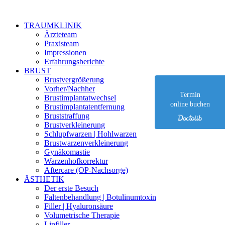
Zu
Inhalt
TRAUMKLINIK
springen
Ärzteteam
Praxisteam
Impressionen
Erfahrungsberichte
BRUST
Brustvergrößerung
Vorher/Nachher
Termin
Brustimplantatwechsel
online buchen
Brustimplantat­entfernung
Bruststraffung
Brustverkleinerung
Schlupfwarzen | Hohlwarzen
Brustwarzen­verkleinerung
Gynäkomastie
Warzenhofkorrektur
Aftercare (OP-Nachsorge)
ÄSTHETIK
Der erste Besuch
Faltenbehandlung | Botulinumtoxin
Filler | Hyaluronsäure
Volumetrische Therapie
Lipfiller