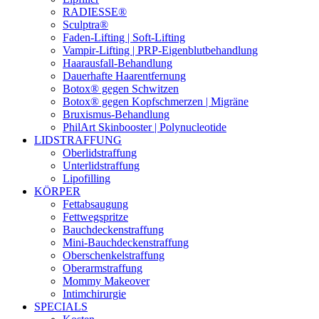
RADIESSE®
Sculptra®
Faden-Lifting | Soft-Lifting
Vampir-Lifting | PRP-Eigenblutbehandlung
Haarausfall-Behandlung
Dauerhafte Haarentfernung
Botox® gegen Schwitzen
Botox® gegen Kopfschmerzen | Migräne
Bruxismus-Behandlung
PhilArt Skinbooster | Polynucleotide
LIDSTRAFFUNG
Oberlidstraffung
Unterlidstraffung
Lipofilling
KÖRPER
Fettabsaugung
Fettwegspritze
Bauchdeckenstraffung
Mini-Bauchdeckenstraffung
Oberschenkelstraffung
Oberarmstraffung
Mommy Makeover
Intimchirurgie
SPECIALS